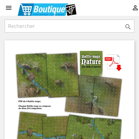


