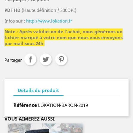
PDF HD
(Haute définition / 300DPI)
Infos sur :
http://www.lokation.fr
Note : Après validation de l'achat, nous générons un
fichier marqué à votre nom que nous vous envoyons
par mail sous 24h.
Partager
Détails du produit
Référence
LOKATION-BARON-2019
VOUS AIMEREZ AUSSI