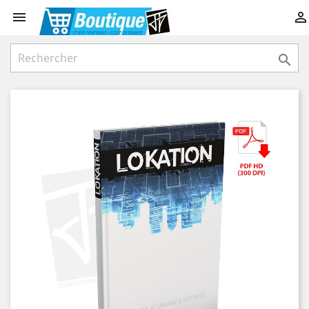


